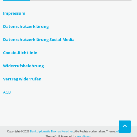
Impressum
Datenschutzerklärung
Datenschutzerklärung Social-Media
Cookie-Richtlinie
Widerrufsbelehrung
Vertrag widerrufen
AGB
Copyright © 2026
Bankdiplomatie Thomas Kerscher
. Alle Rechte vorbehalten. Theme:
eStore
von
ThemeGrill. Powered by
WordPress
.