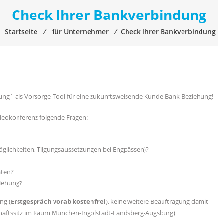
Check Ihrer Bankverbindung
Startseite
⁄
für Unternehmer
⁄
Check Ihrer Bankverbindung
ng´ als Vorsorge-Tool für eine zukunftsweisende Kunde-Bank-Beziehung!
ideokonferenz folgende Fragen:
öglichkeiten, Tilgungsaussetzungen bei Engpässen)?
aten?
ziehung?
ng (
Erstgespräch vorab kostenfrei
), keine weitere Beauftragung damit
schäftssitz im Raum München-Ingolstadt-Landsberg-Augsburg)