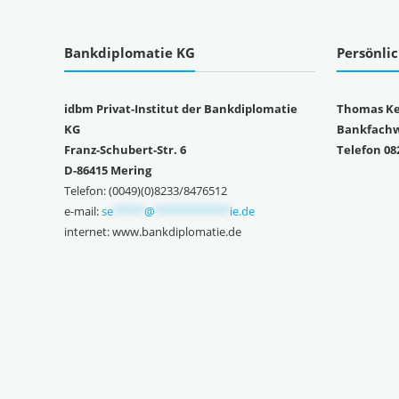
Bankdiplomatie KG
Persönli
idbm Privat-Institut der Bankdiplomatie
Thomas Ke
KG
Bankfachwi
Franz-Schubert-Str. 6
Telefon 08
D-86415 Mering
Telefon: (0049)(0)8233/8476512
e-mail:
se
*****
@
************
ie.de
internet: www.bankdiplomatie.de