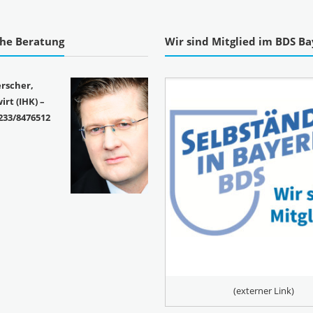
che Beratung
Wir sind Mitglied im BDS B
rscher,
rt (IHK) –
233/8476512
(externer Link)