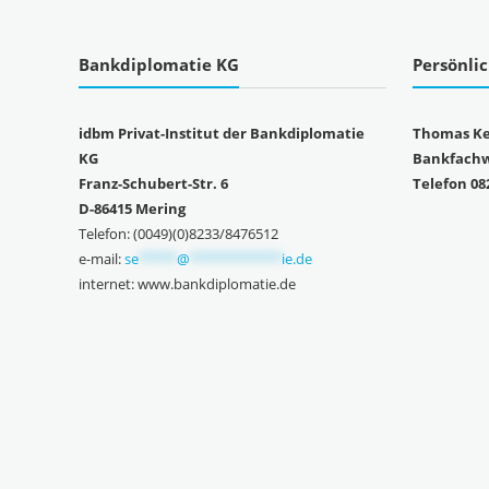
Bankdiplomatie KG
Persönli
idbm Privat-Institut der Bankdiplomatie
Thomas Ke
KG
Bankfachwi
Franz-Schubert-Str. 6
Telefon 08
D-86415 Mering
Telefon: (0049)(0)8233/8476512
e-mail:
se
*****
@
************
ie.de
internet: www.bankdiplomatie.de