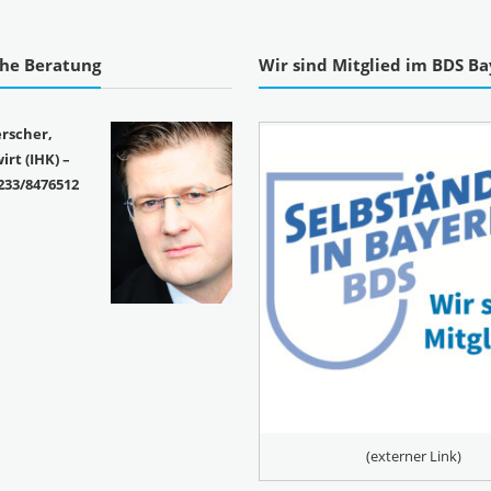
che Beratung
Wir sind Mitglied im BDS B
rscher,
rt (IHK) –
233/8476512
(externer Link)